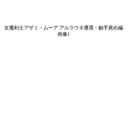
女魔剣士アザミ・ムーア アルラウネ遭遇・触手責め編
画像1