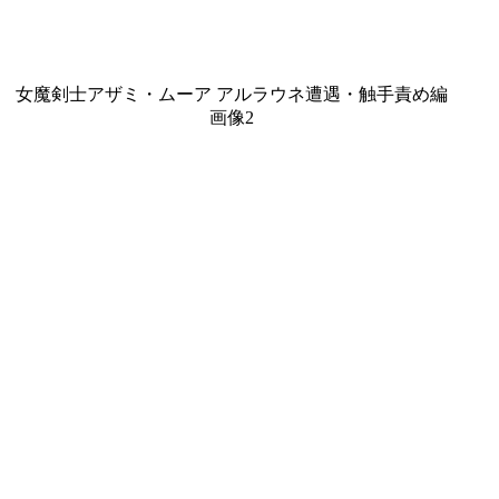
女魔剣士アザミ・ムーア アルラウネ遭遇・触手責め編
画像2