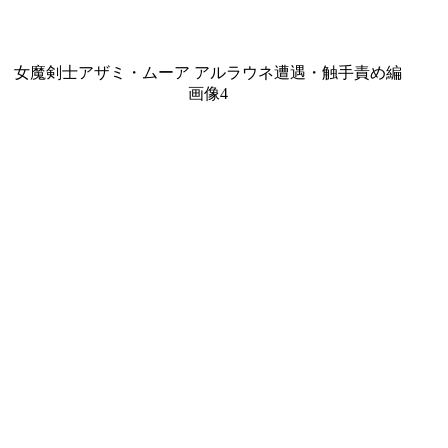
女魔剣士アザミ・ムーア アルラウネ遭遇・触手責め編
画像4