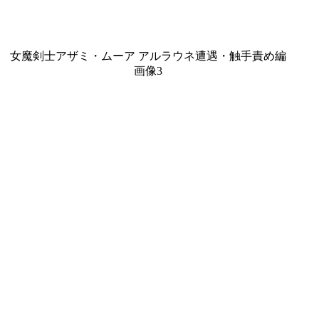
女魔剣士アザミ・ムーア アルラウネ遭遇・触手責め編
画像3