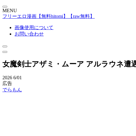
MENU
フリーエロ漫画【無料hitomi】【raw無料】
画像使用について
お問い合わせ
女魔剣士アザミ・ムーア アルラウネ遭
2026
6/01
広告
でらもん