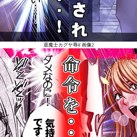
退魔士カグヤ辱if 画像2