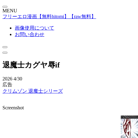
MENU
フリーエロ漫画【無料hitomi】【raw無料】
画像使用について
お問い合わせ
退魔士カグヤ辱if
2026
4/30
広告
クリムゾン
退魔士シリーズ
Screenshot