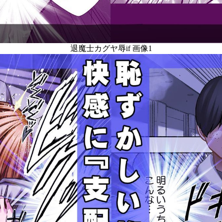
退魔士カグヤ辱if 画像1