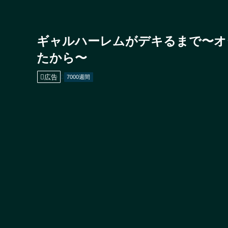
ギャルハーレムがデキるまで〜オ
たから〜
広告
7000週間