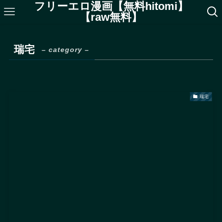
フリーエロ漫画【無料hitomi】
【raw無料】
瑞宅
– category –
瑞宅