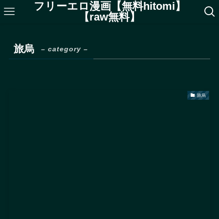
フリーエロ漫画【無料hitomi】
【raw無料】
旅烏
– category –
旅烏